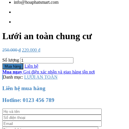
info@hoaphatsmart.com
Lưới an toàn chung cư
250.000
₫
220.000
₫
Số lượng
Liên hệ
Mua hàng
Mua ngay
Gọi điện xác nhận và giao hàng tận nơi
Danh mục:
LƯỚI AN TOÀN
Liên hệ mua hàng
Hotline:
0123 456 789