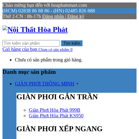
Chào mừng bạn đến với hoaphatsmart.com
(HCM) 02838 86 88 86 - (HN) 02485 826 888
Thứ 2-CN : 8h-17h
Đăng nhập | Đăng ký
Tìm kiếm
Giỏ hàng của bạn
Chưa có sản phẩm
0
Chưa có sản phẩm trong giỏ hàng.
Danh mục sản phẩm
GIÀN PHƠI THÔNG MINH
+
GIÀN PHƠI GẮN TRẦN
Giàn Phơi Hòa Phát 999B
Giàn Phơi Hòa Phát KS950
GIÀN PHƠI XẾP NGANG