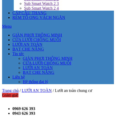
Sub Smart Watch 2 3
Sub Smart Watch 2 4
CÁP CẦU THANG
RÈM TỔ ONG VÁCH NGĂN
Menu
GIÀN PHƠI THÔNG MINH
CỬA LƯỚI CHỐNG MUỖI
LƯỚI AN TOÀN
BẠT CHE NẮNG
Tin tức
GIÀN PHƠI THÔNG MINH
CỬA LƯỚI CHỐNG MUỖI
LƯỚI AN TOÀN
BẠT CHE NẮNG
Liên hệ
Hệ thống đại lý
Trang chủ
/
LƯỚI AN TOÀN
/ Lưới an toàn chung cư
Giảm giá!
0969 626 393
0943 626 393