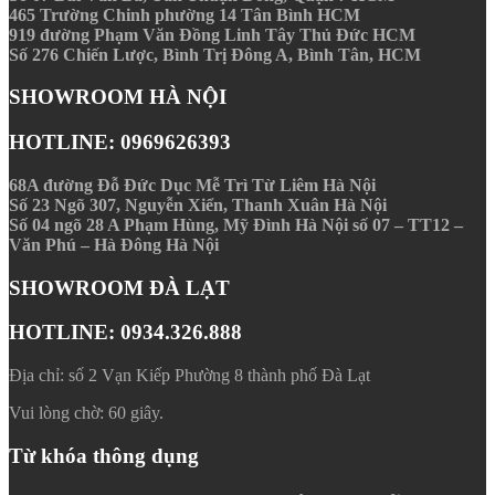
465 Trường Chinh phường 14 Tân Bình HCM
919 đường Phạm Văn Đồng Linh Tây Thủ Đức HCM
Số 276 Chiến Lược, Bình Trị Đông A, Bình Tân, HCM
SHOWROOM HÀ NỘI
HOTLINE: 0969626393
68A đường Đỗ Đức Dục Mễ Trì Từ Liêm Hà Nội
Số 23 Ngõ 307, Nguyễn Xiển, Thanh Xuân Hà Nội
Số 04 ngõ 28 A Phạm Hùng, Mỹ Đình Hà Nội số 07 – TT12 –
Văn Phú – Hà Đông Hà Nội
SHOWROOM ĐÀ LẠT
HOTLINE: 0934.326.888
Địa chỉ: số 2 Vạn Kiếp Phường 8 thành phố Đà Lạt
Vui lòng chờ:
60
giây.
Từ khóa thông dụng