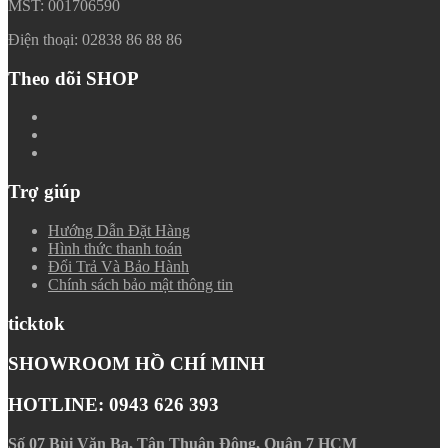
MST: 001706590
Điện thoại: 02838 86 88 86
Theo dõi SHOP
Trợ giúp
Hướng Dẫn Đặt Hàng
Hình thức thanh toán
Đổi Trả Và Bảo Hành
Chính sách bảo mật thông tin
ticktok
SHOWROOM HỒ CHÍ MINH
HOTLINE: 0943 626 393
Số 07 Bùi Văn Ba, Tân Thuận Ðông, Quận 7 HCM