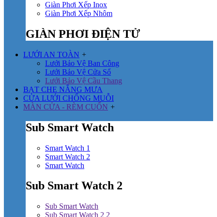
Giàn Phơi Xếp Inox
Giàn Phơi Xếp Nhôm
GIÀN PHƠI ĐIỆN TỬ
LƯỚI AN TOÀN
+
Lưới Bảo Vệ Ban Công
Lưới Bảo Vệ Cửa Sổ
Lưới Bảo Vệ Cầu Thang
BẠT CHE NẮNG MƯA
CỬA LƯỚI CHỐNG MUỖI
MÀN CỬA - RÈM CUỐN
+
Sub Smart Watch
Smart Watch 1
Smart Watch 2
Smart Watch
Sub Smart Watch 2
Sub Smart Watch
Sub Smart Watch 2 2