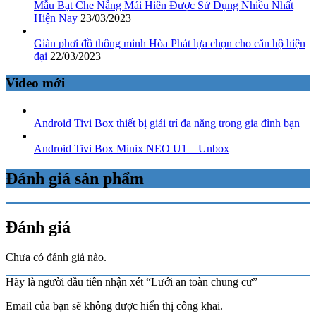
Mẫu Bạt Che Nắng Mái Hiên Được Sử Dụng Nhiều Nhất
Hiện Nay
23/03/2023
Giàn phơi đồ thông minh Hòa Phát lựa chọn cho căn hộ hiện
đại
22/03/2023
Video mới
Android Tivi Box thiết bị giải trí đa năng trong gia đình bạn
Android Tivi Box Minix NEO U1 – Unbox
Đánh giá sản phẩm
Đánh giá
Chưa có đánh giá nào.
Hãy là người đầu tiên nhận xét “Lưới an toàn chung cư”
Email của bạn sẽ không được hiển thị công khai.