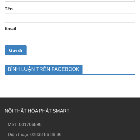
Tên
Email
BÌNH LUẬN TRÊN FACEBOOK
NỘI THẤT HÒA PHÁT SMART
MST: 001706590
Điện thoại: 02838 86 88 86