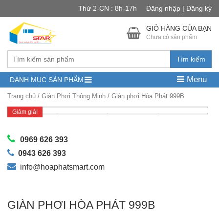
Thứ 2-CN : 8h-17h
Đăng nhập | Đăng ký
GIỎ HÀNG CỦA BẠN
Chưa có sản phẩm
Tìm kiếm
Menu
DANH MỤC SẢN PHẨM
Trang chủ
/
Giàn Phơi Thông Minh
/ Giàn phơi Hòa Phát 999B
Giảm giá!
0969 626 393
0943 626 393
info@hoaphatsmart.com
GIÀN PHƠI HÒA PHÁT 999B