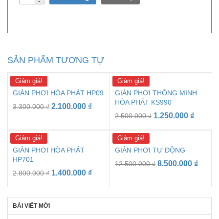
lượng
SẢN PHẨM TƯƠNG TỰ
Giảm giá!
Giảm giá!
GIÀN PHƠI HÒA PHÁT HP09
GIÀN PHƠI THÔNG MINH
HÒA PHÁT KS990
2.100.000
₫
3.300.000
₫
1.250.000
₫
2.500.000
₫
Giảm giá!
Giảm giá!
GIÀN PHƠI HÒA PHÁT
GIÀN PHƠI TỰ ĐỘNG
HP701
8.500.000
₫
12.500.000
₫
1.400.000
₫
2.800.000
₫
BÀI VIẾT MỚI