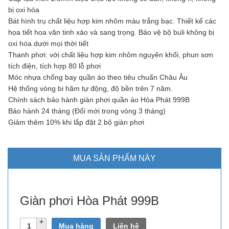
bị oxi hóa
Bát hình trụ chất liệu hợp kim nhôm màu trắng bạc. Thiết kế các
họa tiết hoa văn tinh xảo và sang trọng. Bảo vệ bộ buli không bị
oxi hóa dưới mọi thời tiết
Thanh phơi: với chất liệu hợp kim nhôm nguyên khối, phun sơn
tích điện, tích hợp 80 lỗ phơi
Móc nhựa chống bay quần áo theo tiêu chuẩn Châu Âu
Hệ thống vòng bi hãm tự động, độ bền trên 7 năm.
Chính sách bảo hành giàn phơi quần áo Hòa Phát 999B
Bảo hành 24 tháng (Đổi mới trong vòng 3 tháng)
Giảm thêm 10% khi lắp đặt 2 bộ giàn phơi
MUA SẢN PHẨM NÀY
Giàn phơi Hòa Phát 999B
Số
Mua hàng
Liên hệ