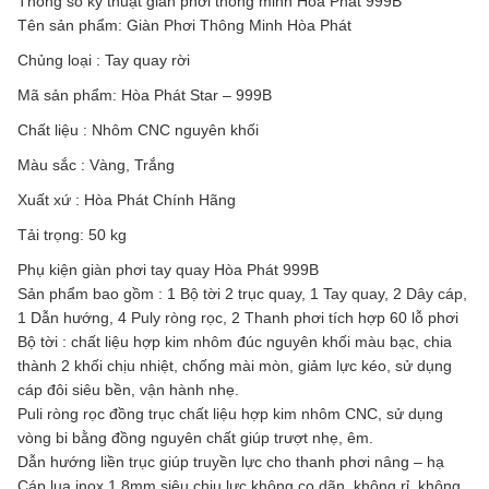
Thông số kỹ thuật giàn phơi thông minh Hòa Phát 999B
Tên sản phẩm: Giàn Phơi Thông Minh Hòa Phát
Chủng loại : Tay quay rời
Mã sản phẩm: Hòa Phát Star – 999B
Chất liệu : Nhôm CNC nguyên khối
Màu sắc : Vàng, Trắng
Xuất xứ : Hòa Phát Chính Hãng
Tải trọng: 50 kg
Phụ kiện giàn phơi tay quay Hòa Phát 999B
Sản phẩm bao gồm : 1 Bộ tời 2 trục quay, 1 Tay quay, 2 Dây cáp,
1 Dẫn hướng, 4 Puly ròng rọc, 2 Thanh phơi tích hợp 60 lỗ phơi
Bộ tời : chất liệu hợp kim nhôm đúc nguyên khối màu bạc, chia
thành 2 khối chịu nhiệt, chống mài mòn, giảm lực kéo, sử dụng
cáp đôi siêu bền, vận hành nhẹ.
Puli ròng rọc đồng trục chất liệu hợp kim nhôm CNC, sử dụng
vòng bi bằng đồng nguyên chất giúp trượt nhẹ, êm.
Dẫn hướng liền trục giúp truyền lực cho thanh phơi nâng – hạ
Cáp lụa inox 1.8mm siệu chịu lực không co dãn, không rỉ, không