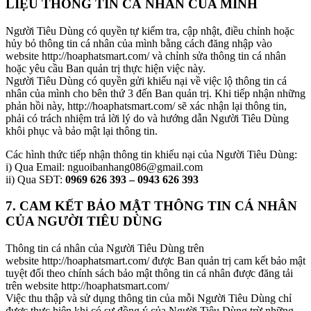
LIỆU THÔNG TIN CÁ NHÂN CỦA MÌNH
Người Tiêu Dùng có quyền tự kiểm tra, cập nhật, điều chỉnh hoặc
hủy bỏ thông tin cá nhân của mình bằng cách đăng nhập vào
website http://hoaphatsmart.com/ và chỉnh sửa thông tin cá nhân
hoặc yêu cầu Ban quản trị thực hiện việc này.
Người Tiêu Dùng có quyền gửi khiếu nại về việc lộ thông tin cá
nhân của mình cho bên thứ 3 đến Ban quản trị. Khi tiếp nhận những
phản hồi này, http://hoaphatsmart.com/ sẽ xác nhận lại thông tin,
phải có trách nhiệm trả lời lý do và hướng dẫn Người Tiêu Dùng
khôi phục và bảo mật lại thông tin.
Các hình thức tiếp nhận thông tin khiếu nại của Người Tiêu Dùng:
i) Qua Email: nguoibanhang086@gmail.com
ii) Qua SĐT:
0969 626 393 – 0943 626 393
7. CAM KẾT BẢO MẬT THÔNG TIN CÁ NHÂN
CỦA NGƯỜI TIÊU DÙNG
Thông tin cá nhân của Người Tiêu Dùng trên
website http://hoaphatsmart.com/ được Ban quản trị cam kết bảo mật
tuyệt đối theo chính sách bảo mật thông tin cá nhân được đăng tải
trên website http://hoaphatsmart.com/
Việc thu thập và sử dụng thông tin của mỗi Người Tiêu Dùng chỉ
được thực hiện khi có sự đồng ý của Người Tiêu Dùng trừ những