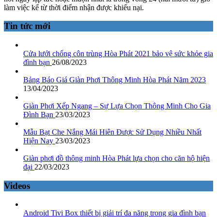
làm việc kể từ thời điểm nhận được khiếu nại.
Tin tức mới
Cửa lưới chống côn trùng Hòa Phát 2021 bảo vệ sức khỏe gia
đình bạn
26/08/2023
Bảng Báo Giá Giàn Phơi Thông Minh Hòa Phát Năm 2023
13/04/2023
Giàn Phơi Xếp Ngang – Sự Lựa Chọn Thông Minh Cho Gia
Đình Bạn
23/03/2023
Mẫu Bạt Che Nắng Mái Hiên Được Sử Dụng Nhiều Nhất
Hiện Nay
23/03/2023
Giàn phơi đồ thông minh Hòa Phát lựa chọn cho căn hộ hiện
đại
22/03/2023
Videos
Android Tivi Box thiết bị giải trí đa năng trong gia đình bạn