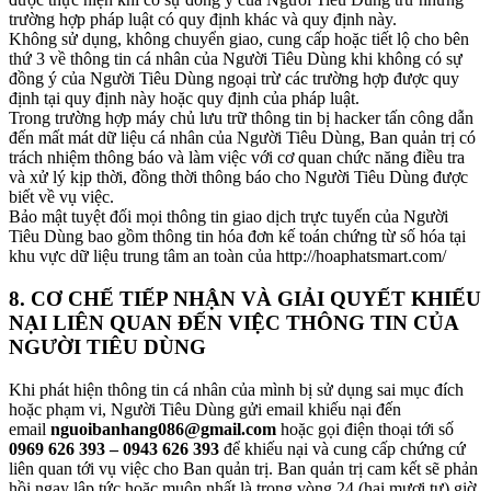
trường hợp pháp luật có quy định khác và quy định này.
Không sử dụng, không chuyển giao, cung cấp hoặc tiết lộ cho bên
thứ 3 về thông tin cá nhân của Người Tiêu Dùng khi không có sự
đồng ý của Người Tiêu Dùng ngoại trừ các trường hợp được quy
định tại quy định này hoặc quy định của pháp luật.
Trong trường hợp máy chủ lưu trữ thông tin bị hacker tấn công dẫn
đến mất mát dữ liệu cá nhân của Người Tiêu Dùng, Ban quản trị có
trách nhiệm thông báo và làm việc với cơ quan chức năng điều tra
và xử lý kịp thời, đồng thời thông báo cho Người Tiêu Dùng được
biết về vụ việc.
Bảo mật tuyệt đối mọi thông tin giao dịch trực tuyến của Người
Tiêu Dùng bao gồm thông tin hóa đơn kế toán chứng từ số hóa tại
khu vực dữ liệu trung tâm an toàn của http://hoaphatsmart.com/
8. CƠ CHẾ TIẾP NHẬN VÀ GIẢI QUYẾT KHIẾU
NẠI LIÊN QUAN ĐẾN VIỆC THÔNG TIN CỦA
NGƯỜI TIÊU DÙNG
Khi phát hiện thông tin cá nhân của mình bị sử dụng sai mục đích
hoặc phạm vi, Người Tiêu Dùng gửi email khiếu nại đến
email
nguoibanhang086@gmail.com
hoặc gọi điện thoại tới số
0969 626 393 – 0943 626 393
để khiếu nại và cung cấp chứng cứ
liên quan tới vụ việc cho Ban quản trị. Ban quản trị cam kết sẽ phản
hồi ngay lập tức hoặc muộn nhất là trong vòng 24 (hai mươi tư) giờ