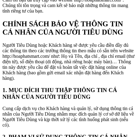
Chúng tôi tôn trọng và cam kết sẽ bảo mật những thông tin mang
tính riêng tư của bạn.
CHÍNH SÁCH BẢO VỆ THÔNG TIN
CÁ NHÂN CỦA NGƯỜI TIÊU DÙNG
Người Tiêu Dùng hoặc Khách hàng sẽ được yêu cầu điền đầy đủ
các thông tin theo các trường thông tin theo mẫu có sẵn trên website
http://hoaphatsmart.com/ như: Họ và Tên, địa chỉ , địa chỉ email (thư
điện tử), số điện thoại (di động, nhà riêng hoặc máy bàn)… Thông
tin này được yêu cầu để đặt và hoàn tất việc đặt hàng online của
Khách hàng (bao gồm gửi email xác nhận đặt hàng đến Khách
hàng).
1. MỤC ĐÍCH THU THẬP THÔNG TIN CÁ
NHÂN CỦA NGƯỜI TIÊU DÙNG
Cung cấp dịch vụ cho Khách hàng và quản lý, sử dụng thông tin cá
nhân của Người Tiêu Dùng nhằm mục đích quản lý cơ sở dữ liệu về
Người Tiêu Dùng và kịp thời xử lý các tình huống phát sinh (nếu
có).
2. PHẠM VI SỬ DỤNG THÔNG TIN CÁ NHÂN