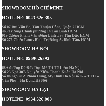
SHOWROOM HỒ CHÍ MINH
HOTLINE: 0943 626 393
Số 07 Bùi Văn Ba, Tân Thuận Ðông, Quận 7 HCM
465 Trường Chinh phường 14 Tân Bình HCM
919 đường Phạm Văn Đồng Linh Tây Thủ Đức HCM
Số 276 Chiến Lược, Bình Trị Đông A, Bình Tân, HCM
SHOWROOM HÀ NỘI
HOTLINE: 0969626393
68A đường Đỗ Đức Dục Mễ Trì Từ Liêm Hà Nội
Số 23 Ngõ 307, Nguyễn Xiển, Thanh Xuân Hà Nội
Số 04 ngõ 28 A Phạm Hùng, Mỹ Đình Hà Nội số 07 – TT12 –
Văn Phú – Hà Đông Hà Nội
SHOWROOM ĐÀ LẠT
HOTLINE: 0934.326.888