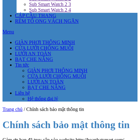
Sub Smart Watch 2 3
Sub Smart Watch 2 4
CÁP CẦU THANG
RÈM TỔ ONG VÁCH NGĂN
Menu
GIÀN PHƠI THÔNG MINH
CỬA LƯỚI CHỐNG MUỖI
LƯỚI AN TOÀN
BẠT CHE NẮNG
Tin tức
GIÀN PHƠI THÔNG MINH
CỬA LƯỚI CHỐNG MUỖI
LƯỚI AN TOÀN
BẠT CHE NẮNG
Liên hệ
Hệ thống đại lý
Trang chủ
/
Chính sách bảo mật thông tin
Chính sách bảo mật thông tin
Cảm ơn bạn đã truy cập vào website http://hoaphatsmart.com/ .