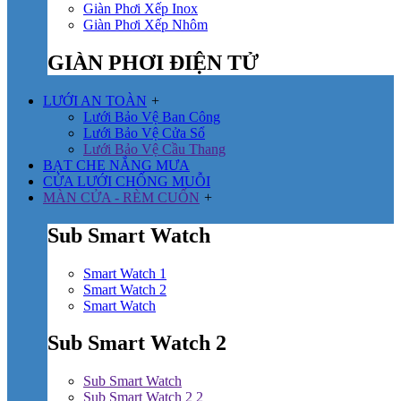
Giàn Phơi Xếp Inox
Giàn Phơi Xếp Nhôm
GIÀN PHƠI ĐIỆN TỬ
LƯỚI AN TOÀN
+
Lưới Bảo Vệ Ban Công
Lưới Bảo Vệ Cửa Sổ
Lưới Bảo Vệ Cầu Thang
BẠT CHE NẮNG MƯA
CỬA LƯỚI CHỐNG MUỖI
MÀN CỬA - RÈM CUỐN
+
Sub Smart Watch
Smart Watch 1
Smart Watch 2
Smart Watch
Sub Smart Watch 2
Sub Smart Watch
Sub Smart Watch 2 2