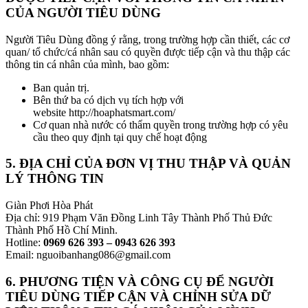
CỦA NGƯỜI TIÊU DÙNG
Người Tiêu Dùng đồng ý rằng, trong trường hợp cần thiết, các cơ
quan/ tổ chức/cá nhân sau có quyền được tiếp cận và thu thập các
thông tin cá nhân của mình, bao gồm:
Ban quản trị.
Bên thứ ba có dịch vụ tích hợp với
website http://hoaphatsmart.com/
Cơ quan nhà nước có thẩm quyền trong trường hợp có yêu
cầu theo quy định tại quy chế hoạt động
5. ĐỊA CHỈ CỦA ĐƠN VỊ THU THẬP VÀ QUẢN
LÝ THÔNG TIN
Giàn Phơi Hòa Phát
Địa chỉ: 919 Phạm Văn Đồng Linh Tây Thành Phố Thủ Đức
Thành Phố Hồ Chí Minh.
Hotline:
0969 626 393 – 0943 626 393
Email: nguoibanhang086@gmail.com
6. PHƯƠNG TIỆN VÀ CÔNG CỤ ĐỂ NGƯỜI
TIÊU DÙNG TIẾP CẬN VÀ CHỈNH SỬA DỮ