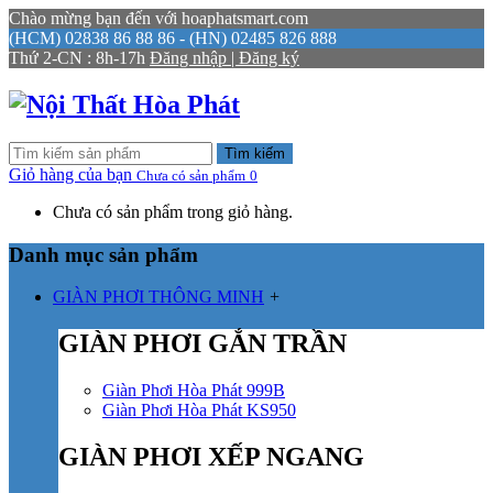
Chào mừng bạn đến với hoaphatsmart.com
(HCM) 02838 86 88 86 - (HN) 02485 826 888
Thứ 2-CN : 8h-17h
Đăng nhập | Đăng ký
Tìm kiếm
Giỏ hàng của bạn
Chưa có sản phẩm
0
Chưa có sản phẩm trong giỏ hàng.
Danh mục sản phẩm
GIÀN PHƠI THÔNG MINH
+
GIÀN PHƠI GẮN TRẦN
Giàn Phơi Hòa Phát 999B
Giàn Phơi Hòa Phát KS950
GIÀN PHƠI XẾP NGANG