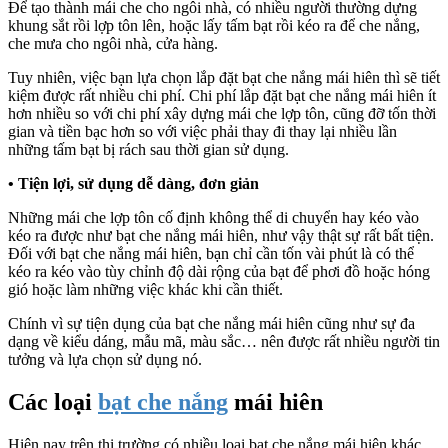
Để tạo thành mái che cho ngôi nhà, có nhiều người thường dựng
khung sắt rồi lợp tôn lên, hoặc lấy tấm bạt rồi kéo ra để che nắng,
che mưa cho ngôi nhà, cửa hàng.
Tuy nhiên, việc bạn lựa chọn lắp đặt bạt che nắng mái hiên thì sẽ tiết
kiệm được rất nhiều chi phí. Chi phí lắp đặt bạt che nắng mái hiên ít
hơn nhiều so với chi phí xây dựng mái che lợp tôn, cũng đỡ tốn thời
gian và tiền bạc hơn so với việc phải thay đi thay lại nhiều lần
những tấm bạt bị rách sau thời gian sử dụng.
•
Tiện lợi, sử dụng dễ dàng, đơn giản
Những mái che lợp tôn cố định không thể di chuyển hay kéo vào
kéo ra được như bạt che nắng mái hiên, như vậy thật sự rất bất tiện.
Đối với bạt che nắng mái hiên, bạn chỉ cần tốn vài phút là có thể
kéo ra kéo vào tùy chỉnh độ dài rộng của bạt để phơi đồ hoặc hóng
gió hoặc làm những việc khác khi cần thiết.
Chính vì sự tiện dụng của bạt che nắng mái hiên cũng như sự đa
dạng về kiểu dáng, mẫu mã, màu sắc… nên được rất nhiều người tin
tưởng và lựa chọn sử dụng nó.
Các loại
bạt che nắng
mái hiên
Hiện nay trên thị trường có nhiều loại bạt che nắng mái hiên khác