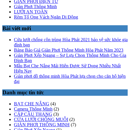
GIÀN PHƠI ĐIỆN TỬ
Giàn Phơi Thông Minh
LƯỚI AN TOÀN
Rèm Tổ Ong Vách Ngăn Di Động
Bài viết mới
Cửa lưới chống côn trùng Hòa Phát 2021 bảo vệ sức khỏe gia
đình bạn
Bảng Báo Giá Giàn Phơi Thông Minh Hòa Phát Năm 2023
Giàn Phơi Xếp Ngang – Sự Lựa Chọn Thông Minh Cho Gia
Đình Bạn
Mẫu Bạt Che Nắng Mái Hiên Được Sử Dụng Nhiều Nhất
Hiện Nay
Giàn phơi đồ thông minh Hòa Phát lựa chọn cho căn hộ hiện
đại
Danh mục tin tức
BẠT CHE NẮNG
(4)
Camera Thông Minh
(2)
CÁP CẦU THANG
(3)
CỬA LƯỚI CHỐNG MUỖI
(2)
GIÀN PHƠI THÔNG MINH
(7)
Giàn Phơi Xếp Ngang
(1)