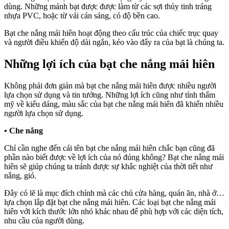
dùng. Những mảnh bạt được được làm từ các sợi thủy tinh tráng
nhựa PVC, hoặc từ vải cán sáng, có độ bền cao.
Bạt che nắng mái hiên hoạt động theo cấu trúc của chiếc trục quay
và người điều khiển độ dài ngắn, kéo vào đẩy ra của bạt là chúng ta.
Những lợi ích của bạt che nắng mái hiên
Không phải đơn giản mà bạt che nắng mái hiên được nhiều người
lựa chọn sử dụng và tin tưởng. Những lợi ích cũng như tính thẩm
mỹ về kiểu dáng, màu sắc của bạt che nắng mái hiên đã khiến nhiều
người lựa chọn sử dụng.
•
Che nắng
Chỉ cần nghe đến cái tên bạt che nắng mái hiên chắc bạn cũng đã
phần nào biết được về lợi ích của nó đúng không? Bạt che nắng mái
hiên sẽ giúp chúng ta tránh được sự khắc nghiệt của thời tiết như
nắng, gió.
Đây có lẽ là mục đích chính mà các chủ cửa hàng, quán ăn, nhà ở…
lựa chọn lắp đặt bạt che nắng mái hiên. Các loại bạt che nắng mái
hiên với kích thước lớn nhỏ khác nhau để phù hợp với các diện tích,
nhu cầu của người dùng.