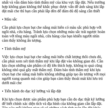
nhất và vẫn đảm bảo tính thẩm mỹ của khu vực lắp đặt. Nếu trường
hợp không gian không thể khắc phục được vấn đề ánh sáng khi lắp
đặt mái che thì bạn cần phải lắp đèn để đảm đủ độ sáng cần thiết
• Màu sắc
Cần phải lựa chọn bạt che nắng mái hiên có màu sắc phù hợp với
ngôi nhà, cửa hàng. Tránh lựa chọn những màu sắc trái ngược hoàn
toàn với tông màu ngôi nhà, cửa hàng của bạn khiến người nhìn
cảm thấy không ấn tượng.
• Tính thẩm mỹ
Việc lựa chọn loại bạt che nắng mái hiên chất lượng thôi chưa đủ,
cần phải xem xét tính thẩm mỹ khi lắp đặt vào không gian đó. Cần
lựa chọn những sản phẩm có độ lớn thích hợp, không to quá cũng
không nhỏ quá gây mất thẩm mỹ. Đảm bảo tính thẩm mỹ khi lựa
chọn bạt che nắng mái hiên không những giúp tạo ấn tượng với mọi
người xung quanh mà còn giúp bạn cảm thấy thoải mái khi lưu trú
dưới mái che
• Tiến hành đo đạc kỹ lưỡng và lắp đặt
Khi lựa chọn được sản phẩm phù hợp bạn cần đo đạc thật kỹ lưỡng
để biết chính xác diện tích và địa hình của không gian cần lắp đặt.
Tùy vào mỗi không gian sẽ có những cách tính toán lắp đặt khác