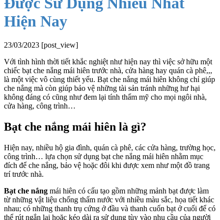
Được Sử Dụng Nhiều Nhất
Hiện Nay
23/03/2023
[post_view]
Với tình hình thời tiết khắc nghiệt như hiện nay thì việc sở hữu một
chiếc bạt che nắng mái hiên trước nhà, cửa hàng hay quán cà phê,,,
là một việc vô cùng thiết yếu. Bạt che nắng mái hiên không chỉ giúp
che nắng mà còn giúp bảo vệ những tài sản tránh những hư hại
không đáng có cũng như đem lại tính thẩm mỹ cho mọi ngôi nhà,
cửa hàng, công trình…
Bạt che nắng mái hiên là gì?
Hiện nay, nhiều hộ gia đình, quán cà phê, các cửa hàng, trường học,
công trình… lựa chọn sử dụng bạt che nắng mái hiên nhằm mục
đích để che nắng, bảo vệ hoặc đôi khi được xem như một đồ trang
trí trước nhà.
Bạt che nắng
mái hiên có cấu tạo gồm những mảnh bạt được làm
từ những vật liệu chống thấm nước với nhiều màu sắc, họa tiết khác
nhau; có những thanh trụ cứng ở đầu và thanh cuốn bạt ở cuối để có
thể rút ngắn lại hoặc kéo dài ra sử dụng tùy vào nhu cầu của người