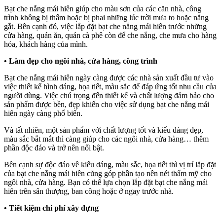
Bạt che nắng mái hiên giúp cho màu sơn của các căn nhà, công
trình không bị thấm hoặc bị phai những lúc trời mưa to hoặc nắng
gắt. Bên cạnh đó, việc lắp đặt bạt che nắng mái hiên trước những
cửa hàng, quán ăn, quán cà phê còn để che nắng, che mưa cho hàng
hóa, khách hàng của mình.
•
Làm đẹp cho ngôi nhà, cửa hàng, công trình
Bạt che nắng mái hiên ngày càng được các nhà sản xuất đầu tư vào
việc thiết kế hình dáng, họa tiết, màu sắc để đáp ứng tốt nhu cầu của
người dùng. Việc chú trọng đến thiết kế và chất lượng đảm bảo cho
sản phẩm được bền, đẹp khiến cho việc sử dụng bạt che nắng mái
hiên ngày càng phổ biến.
Và tất nhiên, một sản phẩm với chất lượng tốt và kiểu dáng đẹp,
màu sắc bắt mắt thì càng giúp cho các ngôi nhà, cửa hàng… thêm
phần độc đáo và trở nên nổi bật.
Bên cạnh sự độc đáo về kiểu dáng, màu sắc, họa tiết thì vị trí lắp đặt
của bạt che nắng mái hiên cũng góp phần tạo nên nét thẩm mỹ cho
ngôi nhà, cửa hàng. Bạn có thể lựa chọn lắp đặt bạt che nắng mái
hiên trên sân thượng, ban công hoặc ở ngay trước nhà.
•
Tiết kiệm chi phí xây dựng