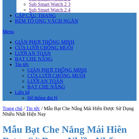
Sub Smart Watch 2 3
Sub Smart Watch 2 4
CÁP CẦU THANG
RÈM TỔ ONG VÁCH NGĂN
Menu
GIÀN PHƠI THÔNG MINH
CỬA LƯỚI CHỐNG MUỖI
LƯỚI AN TOÀN
BẠT CHE NẮNG
Tin tức
GIÀN PHƠI THÔNG MINH
CỬA LƯỚI CHỐNG MUỖI
LƯỚI AN TOÀN
BẠT CHE NẮNG
Liên hệ
Hệ thống đại lý
Trang chủ
/
Tin tức
/
Mẫu Bạt Che Nắng Mái Hiên Được Sử Dụng
Nhiều Nhất Hiện Nay
Mẫu Bạt Che Nắng Mái Hiên