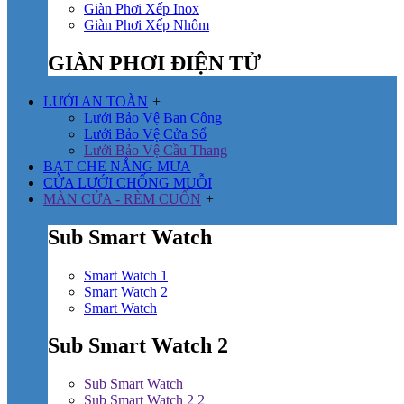
Giàn Phơi Xếp Inox
Giàn Phơi Xếp Nhôm
GIÀN PHƠI ĐIỆN TỬ
LƯỚI AN TOÀN
+
Lưới Bảo Vệ Ban Công
Lưới Bảo Vệ Cửa Sổ
Lưới Bảo Vệ Cầu Thang
BẠT CHE NẮNG MƯA
CỬA LƯỚI CHỐNG MUỖI
MÀN CỬA - RÈM CUỐN
+
Sub Smart Watch
Smart Watch 1
Smart Watch 2
Smart Watch
Sub Smart Watch 2
Sub Smart Watch
Sub Smart Watch 2 2