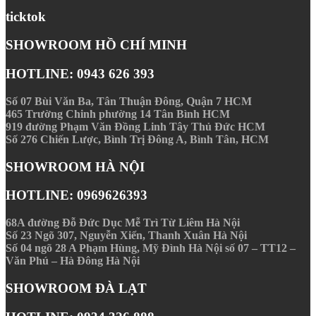
ticktok
SHOWROOM HỒ CHÍ MINH
HOTLINE: 0943 626 393
Số 07 Bùi Văn Ba, Tân Thuận Ðông, Quận 7 HCM
465 Trường Chinh phường 14 Tân Bình HCM
919 đường Phạm Văn Đồng Linh Tây Thủ Đức HCM
Số 276 Chiến Lược, Bình Trị Đông A, Bình Tân, HCM
SHOWROOM HÀ NỘI
HOTLINE: 0969626393
68A đường Đỗ Đức Dục Mễ Trì Từ Liêm Hà Nội
Số 23 Ngõ 307, Nguyễn Xiển, Thanh Xuân Hà Nội
Số 04 ngõ 28 A Phạm Hùng, Mỹ Đình Hà Nội số 07 – TT12 –
Văn Phú – Hà Đông Hà Nội
SHOWROOM ĐÀ LẠT