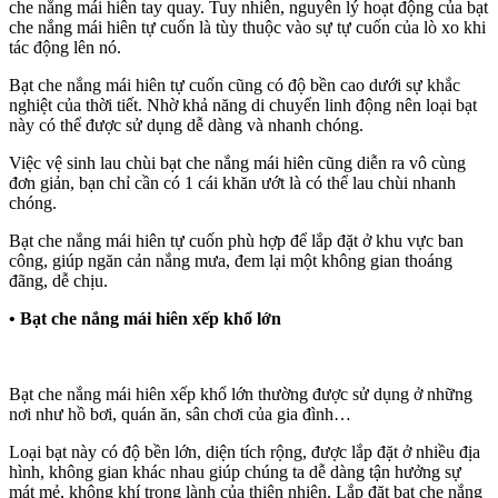
che nắng mái hiên tay quay. Tuy nhiên, nguyên lý hoạt động của bạt
che nắng mái hiên tự cuốn là tùy thuộc vào sự tự cuốn của lò xo khi
tác động lên nó.
Bạt che nắng mái hiên tự cuốn cũng có độ bền cao dưới sự khắc
nghiệt của thời tiết. Nhờ khả năng di chuyển linh động nên loại bạt
này có thể được sử dụng dễ dàng và nhanh chóng.
Việc vệ sinh lau chùi bạt che nắng mái hiên cũng diễn ra vô cùng
đơn giản, bạn chỉ cần có 1 cái khăn ướt là có thể lau chùi nhanh
chóng.
Bạt che nắng mái hiên tự cuốn phù hợp để lắp đặt ở khu vực ban
công, giúp ngăn cản nắng mưa, đem lại một không gian thoáng
đãng, dễ chịu.
•
Bạt che nắng mái hiên xếp khổ lớn
Bạt che nắng mái hiên xếp khổ lớn thường được sử dụng ở những
nơi như hồ bơi, quán ăn, sân chơi của gia đình…
Loại bạt này có độ bền lớn, diện tích rộng, được lắp đặt ở nhiều địa
hình, không gian khác nhau giúp chúng ta dễ dàng tận hưởng sự
mát mẻ, không khí trong lành của thiên nhiên. Lắp đặt bạt che nắng