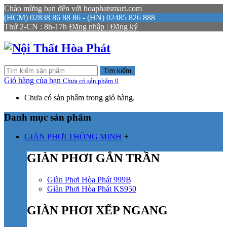
Chào mừng bạn đến với hoaphatsmart.com
(HCM) 02838 86 88 86 - (HN) 02485 826 888
Thứ 2-CN : 8h-17h
Đăng nhập | Đăng ký
Tìm kiếm
Giỏ hàng của bạn
Chưa có sản phẩm
0
Chưa có sản phẩm trong giỏ hàng.
Danh mục sản phẩm
GIÀN PHƠI THÔNG MINH
+
GIÀN PHƠI GẮN TRẦN
Giàn Phơi Hòa Phát 999B
Giàn Phơi Hòa Phát KS950
GIÀN PHƠI XẾP NGANG