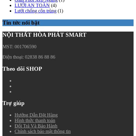
LƯỚI AN TOÀN
(4)
Lưới chống côn trùng
(1)
Tin tức nổi bật
NỘI THẤT HÒA PHÁT SMART
MST: 001706590
Điện thoại: 02838 86 88 86
Theo dõi SHOP
Trợ giúp
Hướng Dẫn Đặt Hàng
Hình thức thanh toán
Đổi Trả Và Bảo Hành
Chính sách bảo mật thông tin