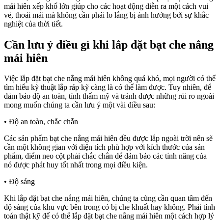
mái hiên xếp khổ lớn giúp cho các hoạt động diễn ra một cách vui
vẻ, thoải mái mà không cần phải lo lắng bị ảnh hưởng bởi sự khắc
nghiệt của thời tiết.
Cần lưu ý điều gì khi lắp đặt bạt che nắng
mái hiên
Việc lắp đặt bạt che nắng mái hiên không quá khó, mọi người có thể
tìm hiểu kỹ thuật lắp ráp kỹ càng là có thể làm được. Tuy nhiên, để
đảm bảo độ an toàn, tính thẩm mỹ và tránh được những rủi ro ngoài
mong muốn chúng ta cần lưu ý một vài điều sau:
• Độ an toàn, chắc chắn
Các sản phẩm bạt che nắng mái hiên đều được lắp ngoài trời nên sẽ
cần một không gian với diện tích phù hợp với kích thước của sản
phẩm, điểm neo cột phải chắc chắn để đảm bảo các tính năng của
nó được phát huy tốt nhất trong mọi điều kiện.
• Độ sáng
Khi lắp đặt bạt che nắng mái hiên, chúng ta cũng cần quan tâm đến
độ sáng của khu vực bên trong có bị che khuất hay không. Phải tính
toán thật kỹ để có thể lắp đặt bạt che nắng mái hiên một cách hợp lý