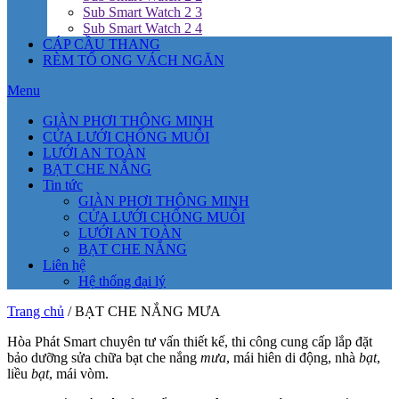
Sub Smart Watch 2 3
Sub Smart Watch 2 4
CÁP CẦU THANG
RÈM TỔ ONG VÁCH NGĂN
Menu
GIÀN PHƠI THÔNG MINH
CỬA LƯỚI CHỐNG MUỖI
LƯỚI AN TOÀN
BẠT CHE NẮNG
Tin tức
GIÀN PHƠI THÔNG MINH
CỬA LƯỚI CHỐNG MUỖI
LƯỚI AN TOÀN
BẠT CHE NẮNG
Liên hệ
Hệ thống đại lý
Trang chủ
/ BẠT CHE NẮNG MƯA
Hòa Phát Smart chuyên tư vấn thiết kế, thi công cung cấp lắp đặt
bảo dưỡng sửa chữa bạt che nắng
mưa
, mái hiên di động, nhà
bạt
,
liều
bạt
, mái vòm.