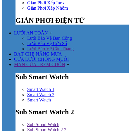
Giàn Phơi Xếp Inox
Giàn Phơi Xếp Nhôm
GIÀN PHƠI ĐIỆN TỬ
LƯỚI AN TOÀN
+
Lưới Bảo Vệ Ban Công
Lưới Bảo Vệ Cửa Sổ
Lưới Bảo Vệ Cầu Thang
BẠT CHE NẮNG MƯA
CỬA LƯỚI CHỐNG MUỖI
MÀN CỬA - RÈM CUỐN
+
Sub Smart Watch
Smart Watch 1
Smart Watch 2
Smart Watch
Sub Smart Watch 2
Sub Smart Watch
Sub Smart Watch 2 2