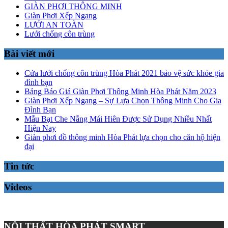
GIÀN PHƠI THÔNG MINH
Giàn Phơi Xếp Ngang
LƯỚI AN TOÀN
Lưới chống côn trùng
Bài viết mới
Cửa lưới chống côn trùng Hòa Phát 2021 bảo vệ sức khỏe gia
đình bạn
Bảng Báo Giá Giàn Phơi Thông Minh Hòa Phát Năm 2023
Giàn Phơi Xếp Ngang – Sự Lựa Chọn Thông Minh Cho Gia
Đình Bạn
Mẫu Bạt Che Nắng Mái Hiên Được Sử Dụng Nhiều Nhất
Hiện Nay
Giàn phơi đồ thông minh Hòa Phát lựa chọn cho căn hộ hiện
đại
Tin tức
Videos
NỘI THẤT HÒA PHÁT SMART