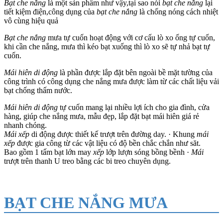
Bạt che nắng
là một sản phẩm như vậy,tại sao nói
bạt che nắng
lại
tiết kiệm điện,công dụng của
bạt che nắng
là chống nóng cách nhiệt
vô cùng hiệu quả
Bạt che nắng
mưa tự cuốn hoạt động với cơ cấu lò xo ống tự cuốn,
khi cần che nắng, mưa thì kéo bạt xuống thì lò xo sẽ tự nhả bạt tự
cuốn.
Mái hiên di động
là phần được lắp đặt bên ngoài bề mặt tường của
công trình có công dụng che nắng mưa được làm từ các chất liệu vải
bạt chống thấm nước.
Mái hiên di động
tự cuốn mang lại nhiều lợi ích cho gia đình, cửa
hàng, giúp che nắng mưa, mẫu đẹp, lắp đặt bạt mái hiên giá rẻ
nhanh chóng.
Mái xếp
di động được thiết kế trượt trên đường day. · Khung
mái
xếp
được gia công từ các vật liệu có độ bền chắc chắn như săt.
Bao gồm 1 tấm bạt lớn may
xếp
lớp lượn sóng bồng bềnh ·
Mái
trượt trên thanh U treo bằng các bi treo chuyên dụng.
BẠT CHE NẮNG MƯA