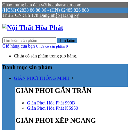
Chào mừng bạn đến với hoaphatsmart.com
(HCM) 02838 86 88 86 - (HN) 02485 826 888
Thứ 2-CN : 8h-17h
Đăng nhập | Đăng ký
Tìm kiếm
Giỏ hàng của bạn
Chưa có sản phẩm
0
Chưa có sản phẩm trong giỏ hàng.
Danh mục sản phẩm
GIÀN PHƠI THÔNG MINH
+
GIÀN PHƠI GẮN TRẦN
Giàn Phơi Hòa Phát 999B
Giàn Phơi Hòa Phát KS950
GIÀN PHƠI XẾP NGANG